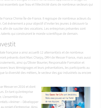
ssi essentiels que l’eau et l’électricité dans de nombreux secteurs qui
tive de France Chimie Île-de-France. Il regroupe de nombreux acteurs du
 Cet évènement a pour objectif d’inviter les jeunes à découvrir la
ues afin de susciter des vocations. Les entreprises présentes sont
 talents qui construiront le monde scientifique de demain.
vestit
ale française a ainsi accueilli 12 alternant(e)s et de nombreux
 seront présents dont Marc Charpy, DRH de Messer France, mais aussi
rutements, ainsi qu’Olivier Bourrier, Responsable Formation et
vers leurs témoignages et leurs présentations, les participants au
 que la diversité des métiers, le secteur des gaz industriels ou encore
 par Messer en 2016 et dont
rs. En tant qu’entreprise
nce. L’ensemble du
ntiels « Animer – Développer
 au projet d’entreprise. Ainsi,