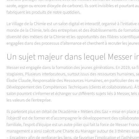
azote, argon ou encore dioxyde de carbone). Ils sont invisibles et pourtant au
fabriquent les produits de notre quotidien.
Le Village de la Chimie est un salon digital et interactif, organisé à l’initia
monde de la Chimie, tels des entreprises et des établissements de formation.
diversité des métiers de la Chimie et les opportunités des filières scientifiq
engagées dans des processus d’alternance et cherchent à recruter les jeunes
Un sujet majeur dans lequel Messer in
Messer est engagée dans la formation des jeunes générations. En 2019, sa fili
stagiaires. Plusieurs interlocuteurs, surtout issus des ressources humaines,
Élodie Claude, Responsable des Ressources Humaines, en particulier des rec
Développement des Compétences Techniques (clients et collaborateurs). À tra
salon pourront s’informer et échanger sur différents sujets liés à Messer, tels
les valeurs de l’entreprise.
Ils parleront plus en détail de l’Académie « Métiers des Gaz » mise en place
l’objectif est de former et d’accompagner le développement des collaborateu
familiale, l’esprit d’équipe est un autre pilier qui fait la force de Messer Fra
management a ainsi coécrit une Charte du Manager autour de 3 thèmes esse
– Encadrer » afin de renforcer les liens, de favoriser l’implication et l’adhésion