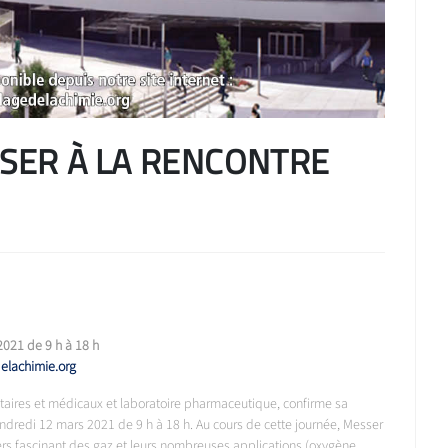
ESSER À LA RENCONTRE
021 de 9 h à 18 h
elachimie.org
ntaires et médicaux et laboratoire pharmaceutique, confirme sa
vendredi 12 mars 2021 de 9 h à 18 h. Au cours de cette journée, Messer
vers fascinant des gaz et leurs nombreuses applications (oxygène,