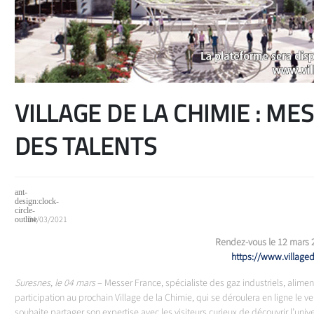
VILLAGE DE LA CHIMIE : M
DES TALENTS
04/03/2021
Rendez-vous le 12 mars 2
https://www.villaged
Suresnes, le 04 mars
– Messer France, spécialiste des gaz industriels, alime
participation au prochain Village de la Chimie, qui se déroulera en ligne le 
souhaite partager son expertise avec les visiteurs curieux de découvrir l’uni