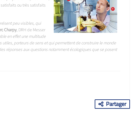
atisfaits ou très satisfaits
présent peu visibles, qui
rc Charpy
, DRH de Messer
ble en effet une multitude
rs utiles, porteurs de sens et qui permettent de construire le monde
 des réponses aux questions notamment écologiques que se posent
Partager