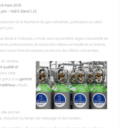
u 8 mars 2019
Lyon – Hall 6 Stand L15
oduction et la fourniture de gaz industriels, participera au salon
xpo Lyon.
l dédié à l’industrie, s’invite dans la première région industrielle de
tre les professionnels du travail des métaux en feuille et en bobine,
urs savoir-faire et solutions au service des filières concernées.
 du secteur,
t qualité et
dans cette
e grâce à sa
gamme
 matériaux
utilisés,
, elle permet
dage, réduction du temps de nettoyage et des fumées.