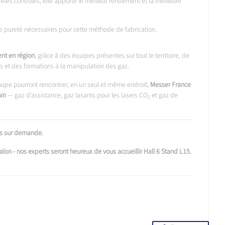
etés contrôlés, elle apporte le meilleur rendement et la meilleure
te pureté nécessaires pour cette méthode de fabrication.
t en région
, grâce à des équipes présentes sur tout le territoire, de
is et des formations à la manipulation des gaz.
oupe pourront rencontrer, en un seul et même endroit,
Messer France
ain
— gaz d’assistance, gaz lasants pour les lasers CO
et gaz de
2
les sur demande.
salon - nos experts seront heureux de vous accueillir Hall 6 Stand L15.