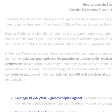
Rendez-vous du 5 a
Parc des Expositions Eurexpo 
Suresnes, le 6 février 2019
- Messer France, partenaire de référence pour la pr
Tolexpo qui se déroulera du 5 au 8 mars 2019, au Parc des Expositions Eure
e
Pour sa 2
édition, le salon Global Industrie, le plus grand rendez-vous nationa
France et se tiendra à Lyon. L’espace Tolexpo, lieu de rencontre privilégié en
du tube et des profilés, accueillera plus de 200 exposants qui présenteront le
À l’heure où l’amélioration continue est au cœur de la dynamique stratégique
disposer de
solutions pour optimiser les procédés et donc les coûts, en allian
performance
devient primordial. Les gaz industriels jouent un rôle essentiel 
démarche. Ainsi, Messer France accompagne les professionnels de l’industri
complète de gaz
, purs et mélanges,
adaptés aux différents procédés et aux
en particulier :
Soudage TIG/MIG/MAG – gamme Triplé Gagnant
: véritable innovation
d’améliorer la productivité en jouant sur 3 critères : vitesse de sou