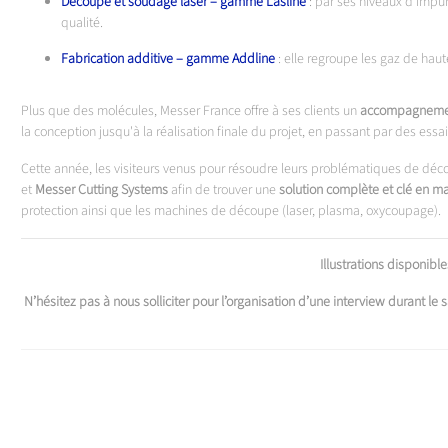
Découpe et soudage laser – gamme Lasline
: par ses niveaux d’impur
qualité.
Fabrication additive – gamme Addline
: elle regroupe les gaz de hau
Plus que des molécules, Messer France offre à ses clients un
accompagnemen
la conception jusqu'à la réalisation finale du projet, en passant par des essa
Cette année, les visiteurs venus pour résoudre leurs problématiques de déc
et
Messer Cutting Systems
afin de trouver une
solution complète et clé en m
protection ainsi que les machines de découpe (laser, plasma, oxycoupage).
Illustrations disponib
N’hésitez pas à nous solliciter pour l’organisation d’une interview durant le 