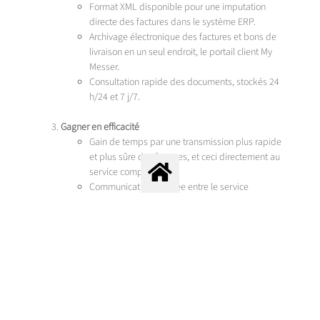
Format XML disponible pour une imputation
directe des factures dans le système ERP.
Archivage électronique des factures et bons de
livraison en un seul endroit, le portail client My
Messer.
Consultation rapide des documents, stockés 24
h/24 et 7 j/7.
Gagner en efficacité
Gain de temps par une transmission plus rapide
et plus sûre des factures, et ceci directement au
service comptabilité.
Communication facilitée entre le service
responsable de la validation et celui responsable
du règlement des factures.
Système de facturation en conformité avec la
législation T.V.A.
Possibilité de communiquer en direct avec nos
services.
Vous êtes client Messer et ce service vous intéresse ? Contactez