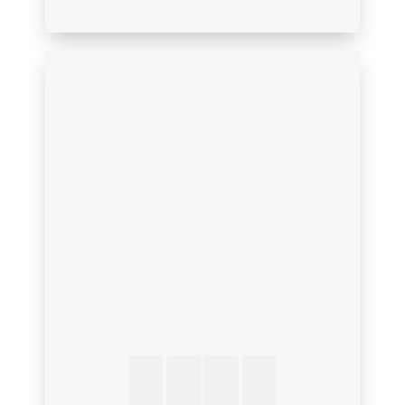
Politique de confidentialité
relative aux contacts
professionnels, partenaires
commerciaux et clients