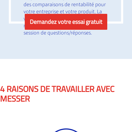
des comparaisons de rentabilité pour
votre entreprise et votre produit. La
visite se terminera par un point sur
Demandez votre essai gratuit
nos services en ligne ainsi qu’une
session de questions/réponses.
4 RAISONS DE TRAVAILLER AVEC
MESSER