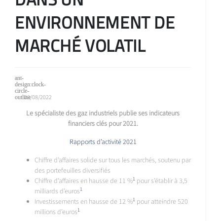
ENVIRONNEMENT DE
MARCHÉ VOLATIL
03/08/2022
Le spécialiste des gaz industriels publie ses indicateurs
financiers clés pour 2021.
Rapports d’activité 2021
Chiffre d’affaires solide sur tous les marchés, soutenu par
des portefeuilles diversifiés
1
Chiffre d’affaires en hausse de 11 %
pour s’établir à 3,5
1
milliards d’euros
1
Investissements en hausse de 12 %
pour atteindre 520
1
millions d’euros