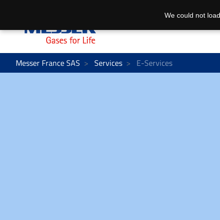
We could not load
Messer France SAS
Services
E-Services