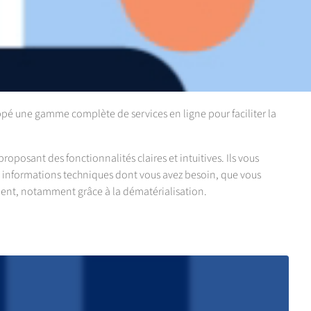
pé une gamme complète de services en ligne pour faciliter la
oposant des fonctionnalités claires et intuitives. Ils vous
et informations techniques dont vous avez besoin, que vous
ement, notamment grâce à la dématérialisation.