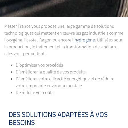
Messer France vous propose une large gamme de solutions
technologiques qui mettent en œuvre les gaz industriels comme
l’oxygène, l’azote, l’argon ou encore l’
hydrogène
. Utilisées pour
la production, le traitement et la transformation des métaux,
elles vous permettent :
D’optimiser vos procédés
D’améliorer la qualité de vos produits
D’améliorer votre efficacité énergétique et de réduire
votre empreinte environnementale
De réduire vos coûts
DES SOLUTIONS ADAPTÉES À VOS
BESOINS