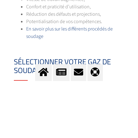
Confort et praticité d’utilisation,
Réduction des défauts et projections,
Potentialisation de vos compétences.
En savoir plus sur les différents procédés de
soudage
SÉLECTIONNER VOTRE GAZ DE
SOUDAGE
Nous attirons votre attention sur le fait que ce service
suggère un éventail de solutions et produits à titre
indicatif et ne vaut pas accord. En utilisant cette
plateforme, vous pouvez accéder à des informations et
documents utiles ainsi qu’à la liste de contact de nos
spécialistes.