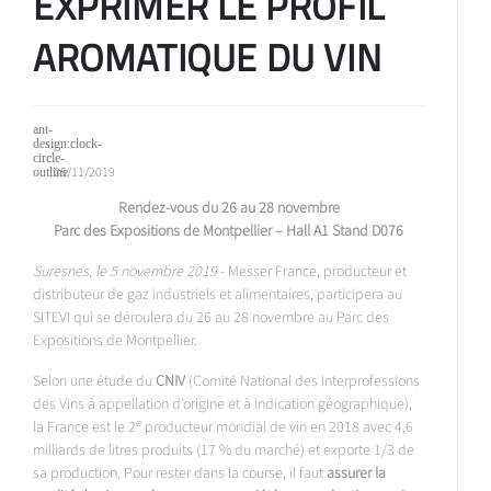
EXPRIMER LE PROFIL
AROMATIQUE DU VIN
05/11/2019
Rendez-vous du 26 au 28 novembre
Parc des Expositions de Montpellier – Hall A1 Stand D076
Suresnes, le 5 novembre 2019
- Messer France, producteur et
distributeur de gaz industriels et alimentaires, participera au
SITEVI qui se déroulera du 26 au 28 novembre au Parc des
Expositions de Montpellier.
Selon une étude du
CNIV
(Comité National des Interprofessions
des Vins à appellation d’origine et à indication géographique),
e
la France est le 2
producteur mondial de vin en 2018 avec 4,6
milliards de litres produits (17 % du marché) et exporte 1/3 de
sa production. Pour rester dans la course, il faut
assurer la