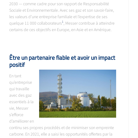
2030 — comme cadre pour son rapport de Responsabilité
Sociale et Environnementale. Avec ses gaz et son savoir-faire,
les valeurs d’une entreprise familiale et l’expertise de ses
1
quelque 11 000 collaborateurs
, Messer contribue à atteindre
certains de ces objectifs en Europe, en Asie et en Amérique.
Être un partenaire fiable et avoir un impact
positif
En tant
qu’entreprise
qui travaille
avec des gaz
essentiels à la
vie, Messer
s’efforce
d’améliorer en
continu ses propres procédés et de minimiser son empreinte
carbone. En 2021, elle a saisi les opportunités offertes par la