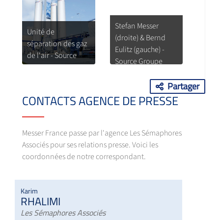
Stefan Messer
Unité de
(droite) & Bernd
séparation des gaz
Eulitz (gauche) -
de l'air - Source
Source Groupe
Groupe Messer
Messer
Partager
CONTACTS AGENCE DE PRESSE
Messer France passe par l'agence Les Sémaphores
Associés pour ses relations presse. Voici les
coordonnées de notre correspondant.
Karim
RHALIMI
Les Sémaphores Associés