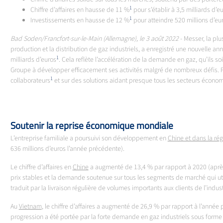
1
Chiffre d’affaires en hausse de 11 %
pour s’établir à 3,5 milliards d’e
1
Investissements en hausse de 12 %
pour atteindre 520 millions d’eu
Bad Soden/Francfort-sur-le-Main (Allemagne), le 3 août 2022
- Messer, la pl
production et la distribution de gaz industriels, a enregistré une nouvelle anné
1
milliards d’euros
. Cela reflète l’accélération de la demande en gaz, qu’ils so
Groupe à développer efficacement ses activités malgré de nombreux défis. Pou
1
collaborateurs
et sur des solutions aidant presque tous les secteurs écono
Soutenir la reprise économique mondiale
L’entreprise familiale a poursuivi son développement en
Chine et dans la ré
636 millions d’euros l’année précédente).
Le chiffre d’affaires en
Chine
a augmenté de 13,4 % par rapport à 2020 (après 
prix stables et la demande soutenue sur tous les segments de marché qui uti
traduit par la livraison régulière de volumes importants aux clients de l’indus
Au
Vietnam
, le chiffre d’affaires a augmenté de 26,9 % par rapport à l’année
progression a été portée par la forte demande en gaz industriels sous forme 