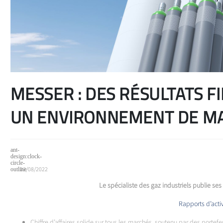
MESSER : DES RÉSULTATS F
UN ENVIRONNEMENT DE MA
03/08/2022
Le spécialiste des gaz industriels publie ses
Rapports d’acti
Chiffre d’affaires solide sur tous les marchés, soutenu par des portefeu