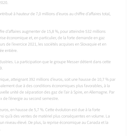
2020.
ontribué à hauteur de 7,0 millions d’euros au chiffre d’affaires total,
fre d’affaires augmenter de 15,8 %, pour atteindre 532 millions
rise économique et, en particulier, de la forte demande en gaz
rs de l’exercice 2021, les sociétés acquises en Slovaquie et en
ée entière.
ustries. La participation que le groupe Messer détient dans cette
9.
que, atteignant 392 millions d’euros, soit une hausse de 10,7 % par
ipalement due à des conditions économiques plus favorables, à la
uvelle unité de séparation des gaz de l’air à Spire, en Allemagne. Par
ix de l’énergie au second semestre.
’euros, en hausse de 5,7 %. Cette évolution est due à la forte
insi qu’à des ventes de matériel plus conséquentes en volume. La
 niveau élevé. De plus, la reprise économique au Canada et la
.