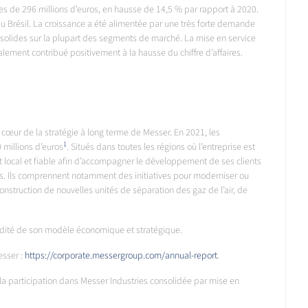
res de 296 millions d’euros, en hausse de 14,5 % par rapport à 2020.
u Brésil. La croissance a été alimentée par une très forte demande
 solides sur la plupart des segments de marché. La mise en service
alement contribué positivement à la hausse du chiffre d’affaires.
u cœur de la stratégie à long terme de Messer. En 2021, les
1
 millions d’euros
. Situés dans toutes les régions où l’entreprise est
t local et fiable afin d’accompagner le développement de ses clients
és. Ils comprennent notamment des initiatives pour moderniser ou
onstruction de nouvelles unités de séparation des gaz de l’air, de
idité de son modèle économique et stratégique.
esser :
https://corporate.messergroup.com/annual-report
.
 participation dans Messer Industries consolidée par mise en