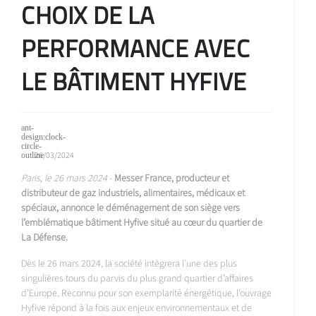
CHOIX DE LA
PERFORMANCE AVEC
LE BÂTIMENT HYFIVE
26/03/2024
Paris, le 26 mars 2024
-
Messer France, producteur et
distributeur de gaz industriels, alimentaires, médicaux et
spéciaux, annonce le déménagement de son siège vers
l’emblématique bâtiment Hyfive situé au cœur du quartier de
La Défense.
Dès le 26 mars 2024, la société intègrera l’une des plus
singulières tours du parvis du plus grand quartier d’affaires
d’Europe. Reconnu pour son exemplarité énergétique, l’ouvrage
Hyfive répond à la fois aux enjeux environnementaux et de