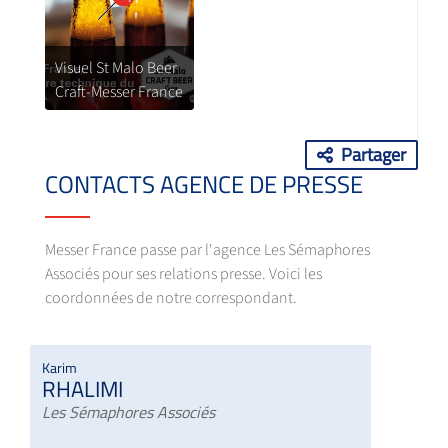
Visuel St Malo Beer
Craft-Messer France
Partager
CONTACTS AGENCE DE PRESSE
Messer France passe par l'agence Les Sémaphores
Associés pour ses relations presse. Voici les
coordonnées de notre correspondant.
Karim
RHALIMI
Les Sémaphores Associés