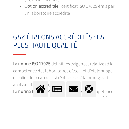
Option accréditée
: certificat ISO 17025 émis par
un laboratoire accrédité
GAZ ÉTALONS ACCRÉDITÉS : LA
PLUS HAUTE QUALITÉ
La
norme ISO 17025
définit les exigences relatives à la
compétence des laboratoires d’essai et d’étalonnage,
et valide leur capacité à réaliser des étalonnages et
analyser des mélanges de gaz.
La
norme ISO 17034
décrit les critères de compétence
des producteurs de matériaux de référence certifiés
(MRC).
L’expertise Messer en matière de gaz et mélanges de
gaz d’étalonnage est le fruit d’une exigence globale