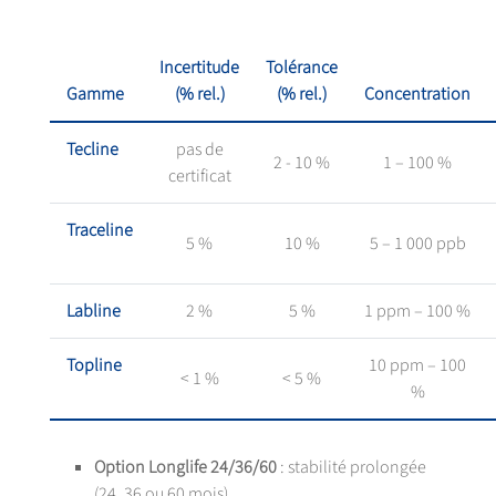
Incertitude
Tolérance
Gamme
(% rel.)
(% rel.)
Concentration
Tecline
pas de
2 - 10 %
1 – 100 %
certificat
Traceline
5 %
10 %
5 – 1 000 ppb
Labline
2 %
5 %
1 ppm – 100 %
Topline
10 ppm – 100
< 1 %
< 5 %
%
Option Longlife 24/36/60
: stabilité prolongée
(24, 36 ou 60 mois)