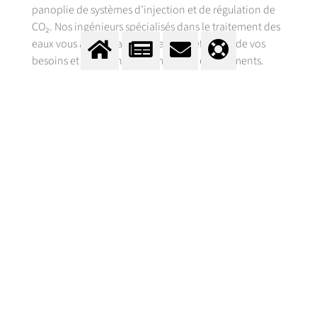
panoplie de systèmes d’injection et de régulation de
CO₂. Nos ingénieurs spécialisés dans le traitement des
eaux vous accompagnent dans la définition de vos
besoins et le dimensionnement des équipements.
DOPAGE À L'OXYGÈNE DES
STATIONS D'ÉPURATION
BIOLOGIQUES
Suite à un accroissement de la pollution moyenne ou
en cas de pollution saisonnière, la capacité des
stations d’épuration biologiques, qui utilisent
l’oxygène de l’air, peut s’avérer insuffisante. Ceci peut
notamment entraîner l’augmentation de la charge
massique qui se traduit le plus souvent par un déficit
en oxygène dissous dans le bassin d’aération, le non-